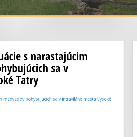
tuácie s narastajúcim
ybujúcich sa v
oké Tatry
̌tom medveďov pohybujúcich sa v intraviláne mesta Vysoké