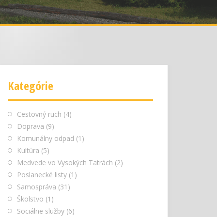
Kategórie
Cestovný ruch
(4)
Doprava
(9)
Komunálny odpad
(1)
Kultúra
(5)
Medvede vo Vysokých Tatrách
(2)
Poslanecké listy
(1)
Samospráva
(31)
Školstvo
(1)
Sociálne služby
(6)