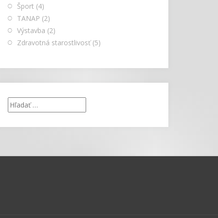
Šport
(4)
TANAP
(2)
Výstavba
(2)
Zdravotná starostlivosť
(5)
Hľadať: