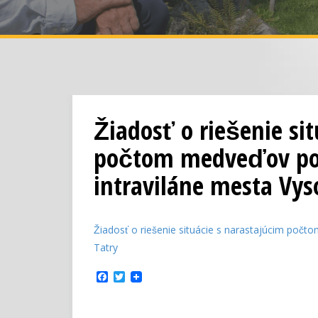
Žiadosť o riešenie si
počtom medveďov poh
intraviláne mesta Vys
Žiadosť o riešenie situácie s narastajúcim poc
Tatry
F
T
a
w
c
i
e
t