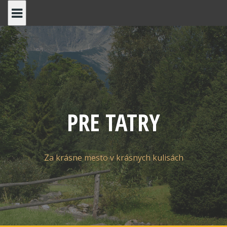
Skip
to
content
PRE TATRY
Za krásne mesto v krásnych kulisách