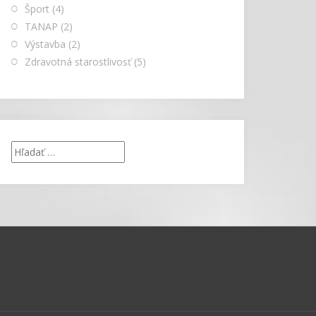
Šport
(4)
TANAP
(2)
Výstavba
(2)
Zdravotná starostlivosť
(5)
Hľadať: