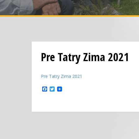
Pre Tatry Zima 2021
Pre Tatry Zima 2021
F
T
a
w
c
i
e
t
b
t
o
e
o
r
k