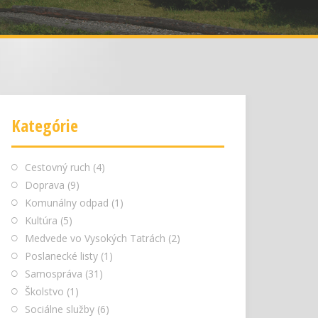
Kategórie
Cestovný ruch
(4)
Doprava
(9)
Komunálny odpad
(1)
Kultúra
(5)
Medvede vo Vysokých Tatrách
(2)
Poslanecké listy
(1)
Samospráva
(31)
Školstvo
(1)
Sociálne služby
(6)