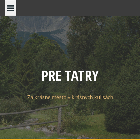
Skip
to
content
PRE TATRY
Za krásne mesto v krásnych kulisách