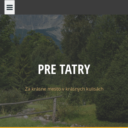
Skip
to
content
PRE TATRY
Za krásne mesto v krásnych kulisách