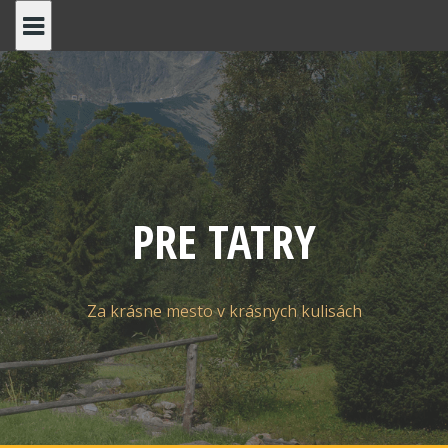
Skip
to
content
PRE TATRY
Za krásne mesto v krásnych kulisách