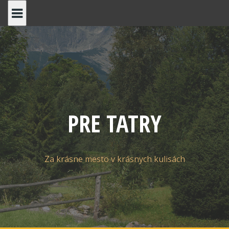
Skip
to
content
PRE TATRY
Za krásne mesto v krásnych kulisách