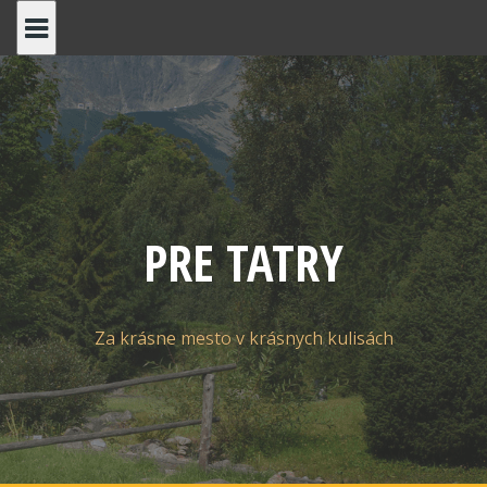
Skip
to
content
PRE TATRY
Za krásne mesto v krásnych kulisách