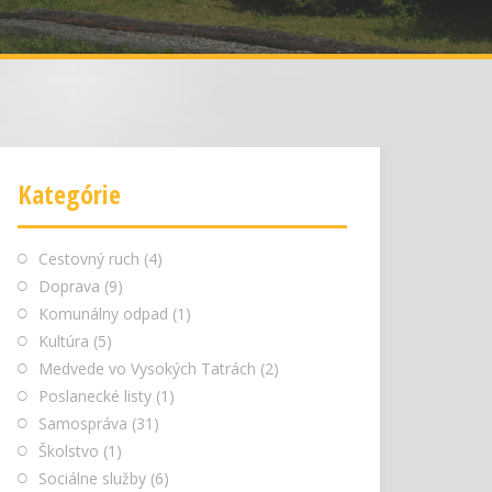
Kategórie
Cestovný ruch
(4)
Doprava
(9)
Komunálny odpad
(1)
Kultúra
(5)
Medvede vo Vysokých Tatrách
(2)
Poslanecké listy
(1)
Samospráva
(31)
Školstvo
(1)
Sociálne služby
(6)