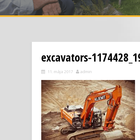
excavators-1174428_1
11. mája 2017
admin