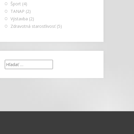
Šport
(4)
TANAP
(2)
Výstavba
(2)
Zdravotná starostlivosť
(5)
Hľadať: