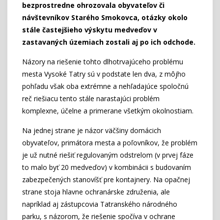
bezprostredne ohrozovala obyvateľov či
návštevníkov Starého Smokovca, otázky okolo
stále častejšieho výskytu medveďov v
zastavaných územiach zostali aj po ich odchode.
Názory na riešenie tohto dlhotrvajúceho problému
mesta Vysoké Tatry sú v podstate len dva, z môjho
pohľadu však oba extrémne a nehľadajúce spoločnú
reč riešiacu tento stále narastajúci problém
komplexne, účelne a primerane všetkým okolnostiam.
Na jednej strane je názor väčšiny domácich
obyvateľov, primátora mesta a poľovníkov, že problém
je už nutné riešiť regulovaným odstrelom (v prvej fáze
to malo byť 20 medveďov) v kombinácii s budovaním
zabezpečených stanovíšť pre kontajnery. Na opačnej
strane stoja hlavne ochranárske združenia, ale
napríklad aj zástupcovia Tatranského národného
parku, s názorom, že riešenie spočíva v ochrane