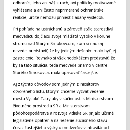
odborníci, lebo ani náš strach, ani politicky motivované
vyhlásenia a ani často neprimerané ochranárske
reakcie, určite nemôžu priniesť žiadaný výsledok.
Pri pohľade na ustráchanú a zároveň stále starostlivú
medvedicu dojčiacu svoje mláďatá vysoko v korune
stromu nad Starým Smokovcom, som si naozaj
nevedel predstaviť, že by jediným riešením malo byť jej
zastrelenie. Rovnako si však nedokážem predstaviť, že
by sa táto situácia, teda medvede priamo v centre
Starého Smokovca, mala opakovať častejšie.
Aj z týchto dôvodov som jedným z iniciátorov
otvoreného listu, ktorým chceme vyzvať vedenie
mesta Vysoké Tatry aby v súčinnosti s Ministerstvom
životného prostredia SR a Ministerstvom
pôdohospodárstva a rozvoja vidieka SR prijalo účinné
legislatívne opatrenia na riešenie súčasného stavu
čoraz častejšieho výskytu medveďov v intravilánoch