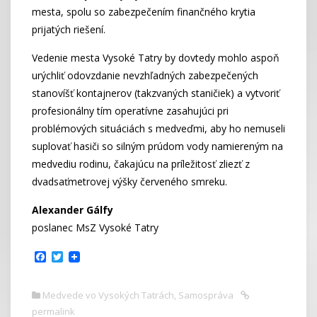
mesta, spolu so zabezpečením finančného krytia
prijatých riešení.
Vedenie mesta Vysoké Tatry by dovtedy mohlo aspoň
urýchliť odovzdanie nevzhľadných zabezpečených
stanovíšť kontajnerov (takzvaných staničiek) a vytvoriť
profesionálny tím operatívne zasahujúci pri
problémových situáciách s medveďmi, aby ho nemuseli
suplovať hasiči so silným prúdom vody namiereným na
medvediu rodinu, čakajúcu na príležitosť zliezť z
dvadsaťmetrovej výšky červeného smreku.
Alexander Gálfy
poslanec MsZ Vysoké Tatry
F
T
a
w
c
i
e
t
Medvede vo Vysokých Tatrách
,
Samospráva
b
t
permalink
o
e