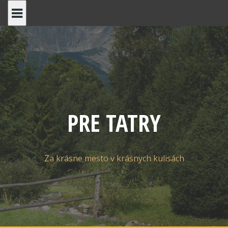
Skip
to
content
PRE TATRY
Za krásne mesto v krásnych kulisách