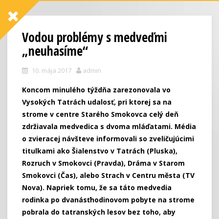
Vodou problémy s medveďmi
„neuhasíme“
10. mája 2017
admin
Koncom minulého týždňa zarezonovala vo
Vysokých Tatrách udalosť, pri ktorej sa na
strome v centre Starého Smokovca celý deň
zdržiavala medvedica s dvoma mláďatami. Média
o zvieracej návšteve informovali so zveličujúcimi
titulkami ako Šialenstvo v Tatrách (Pluska),
Rozruch v Smokovci (Pravda), Dráma v Starom
Smokovci (Čas), alebo Strach v Centru města (TV
Nova). Napriek tomu, že sa táto medvedia
rodinka po dvanásťhodinovom pobyte na strome
pobrala do tatranských lesov bez toho, aby