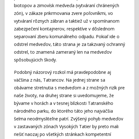
biotopov a zimovísk medveďa (vytváraní chránených
zón), v zákaze prikrmovania zvere poľovníkmi, vo
vytváraní rôznych zábran a taktiež už v spomínanom
zabezpečení kontajnerov, respektíve v dôslednom
separovaní zberu komunálneho odpadu. Pokiaľ ide o
odstrel medveďov, táto strana je za takzvaný ochranný
odstrel, to znamená zameraný len na medveďov
spôsobujúcich škody.
Podobný názorový rozkol má pravdepodobne aj
väčšina z nás, Tatrancov. Na jednej strane sa
obávame stretnutia s medveďom a z možných rizík pre
naše životy, na druhej strane si uvedomujeme, že
bývame v horách a v tesnej blízkosti Tatranského
národného parku, do ktorého táto jeho najväčšia
šelma neodmysliteľne patrí. Zvýšený pohyb medveďov
v zastavaných zónach Vysokých Tatier by preto mali
riešiť naozaj po všetkých stránkach kompetentní