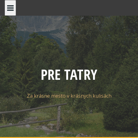
Skip
to
content
PRE TATRY
Za krásne mesto v krásnych kulisách