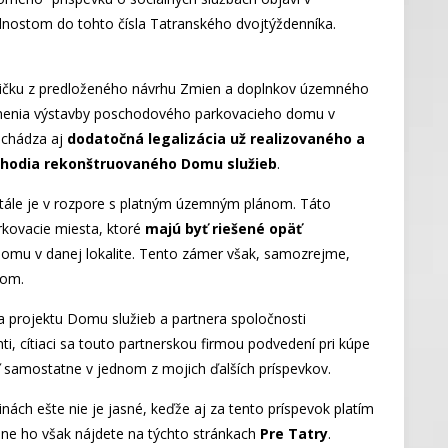
nostom do tohto čísla Tatranského dvojtýždenníka.
rličku z predloženého návrhu Zmien a doplnkov územného
nenia výstavby poschodového parkovacieho domu v
nachádza aj
dodatočná legalizácia už realizovaného a
chodia rekonštruovaného Domu služieb
.
stále je v rozpore s platným územným plánom. Táto
kovacie miesta, ktoré
majú byť riešené opäť
 domu v danej lokalite. Tento zámer však, samozrejme,
nom.
 projektu Domu služieb a partnera spoločnosti
nti, cítiaci sa touto partnerskou firmou podvedení pri kúpe
samostatne v jednom z mojich ďalších príspevkov.
nách ešte nie je jasné, keďže aj za tento príspevok platím
lne ho však nájdete na týchto stránkach
Pre Tatry
.