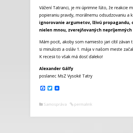
Vážení Tatranci, je mi úprimne ľúto, že reakcie
popieraniu pravdy, morálnemu odsudzovaniu a k 
ignorovanie argumetov, lživú propagandu, 
nielen mnou, zverejňovaných nepríjemných
Mám pocit, akoby som namiesto jari cítil závan t
si minulosti a osláv 1. mája v našom meste začal
K recesii to však má dosť ďaleko!
Alexander Gálfy
poslanec MsZ Vysoké Tatry
F
T
a
w
c
i
e
t
Samospráva
permalink
b
t
o
e
o
r
k