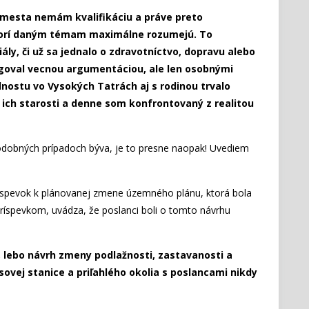
mesta nemám kvalifikáciu a práve preto
torí daným témam maximálne rozumejú. To
ály, či už sa jednalo o zdravotníctvo, dopravu alebo
agoval vecnou argumentáciou, ale len osobnými
nostu vo Vysokých Tatrách aj s rodinou trvalo
ich starosti a denne som konfrontovaný z realitou
odobných prípadoch býva, je to presne naopak! Uvediem
ríspevok k plánovanej zmene územného plánu, ktorá bola
íspevkom, uvádza, že poslanci boli o tomto návrhu
 lebo návrh zmeny podlažnosti, zastavanosti a
ovej stanice a priľahlého okolia s poslancami nikdy