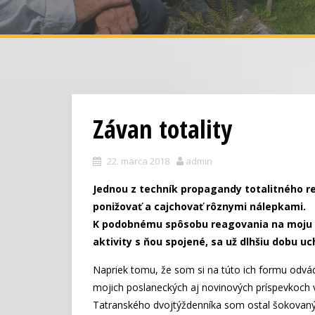
Závan totality
22. marca 2018
admin
Jednou z techník propagandy totalitného reži
ponižovať a cajchovať rôznymi nálepkami.
K podobnému spôsobu reagovania na moju 
aktivity s ňou spojené, sa už dlhšiu dobu u
Napriek tomu, že som si na túto ich formu odvá
mojich poslaneckých aj novinových príspevkoch 
Tatranského dvojtýždenníka som ostal šokovaný