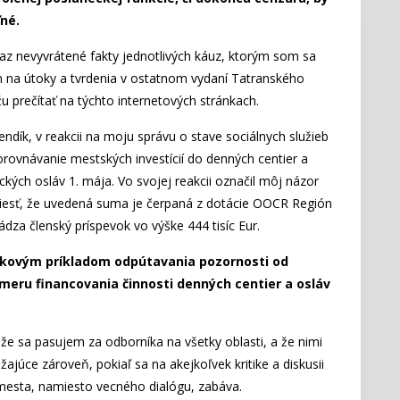
ľné.
z nevyvrátené fakty jednotlivých káuz, ktorým som sa
n na útoky a tvrdenia v ostatnom vydaní Tatranského
u prečítať na týchto internetových stránkach.
ndík, v reakcii na moju správu o stave sociálnych služieb
rovnávanie mestských investícií do denných centier a
ických osláv 1. mája. Vo svojej reakcii označil môj názor
viesť, že uvedená suma je čerpaná z dotácie OOCR Región
dza členský príspevok vo výške 444 tisíc Eur.
kovým príkladom odpútavania pozornosti od
meru financovania činnosti denných centier a osláv
 že sa pasujem za odborníka na všetky oblasti, a že nimi
júce zároveň, pokiaľ sa na akejkoľvek kritike a diskusii
v mesta, namiesto vecného dialógu, zabáva.