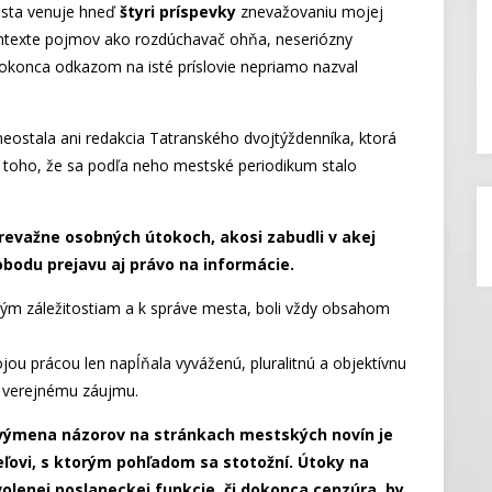
esta venuje hneď
štyri príspevky
znevažovaniu mojej
ntexte pojmov ako rozdúchavač ohňa, neseriózny
dokonca odkazom na isté príslovie nepriamo nazval
eostala ani redakcia Tatranského dvojtýždenníka, ktorá
z toho, že sa podľa neho mestské periodikum stalo
prevažne osobných útokoch, akosi zabudli v akej
bodu prejavu aj právo na informácie.
ým záležitostiam a k správe mesta, boli vždy obsahom
jou prácou len napĺňala vyváženú, pluralitnú a objektívnu
e verejnému záujmu.
a výmena názorov na stránkach mestských novín je
ľovi, s ktorým pohľadom sa stotožní. Útoky na
volenej poslaneckej funkcie, či dokonca cenzúra, by