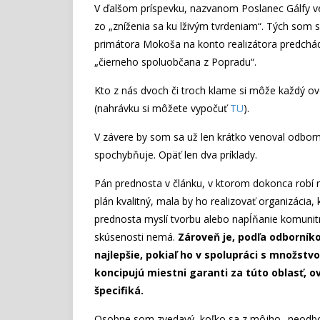
V ďalšom príspevku, nazvanom Poslanec Gálfy v
zo „zníženia sa ku lživým tvrdeniam“. Tých som 
primátora Mokoša na konto realizátora predchád
„čierneho spoluobčana z Popradu“.
Kto z nás dvoch či troch klame si môže každý o
(nahrávku si môžete vypočuť
TU
).
V závere by som sa už len krátko venoval odbo
spochybňuje. Opäť len dva príklady.
Pán prednosta v článku, v ktorom dokonca robí
plán kvalitný, mala by ho realizovať organizácia,
prednosta myslí tvorbu alebo napĺňanie komunit
skúsenosti nemá.
Zároveň je, podľa odborník
najlepšie, pokiaľ ho v spolupráci s množstv
koncipujú miestni garanti za túto oblasť, 
špecifiká.
Osobne som zvedavý, koľko sa z môjho „neodbor