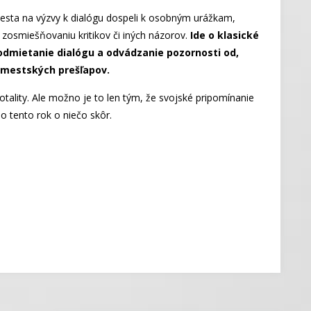
 mesta na výzvy k dialógu dospeli k osobným urážkam,
zosmiešňovaniu kritikov či iných názorov.
Ide o klasické
odmietanie dialógu a odvádzanie pozornosti od,
 mestských prešľapov.
otality. Ale možno je to len tým, že svojské pripomínanie
o tento rok o niečo skôr.