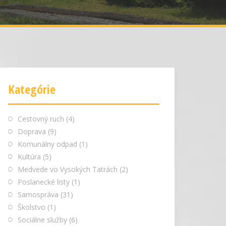
Kategórie
Cestovný ruch
(4)
Doprava
(9)
Komunálny odpad
(1)
Kultúra
(5)
Medvede vo Vysokých Tatrách
(2)
Poslanecké listy
(1)
Samospráva
(31)
Školstvo
(1)
Sociálne služby
(6)