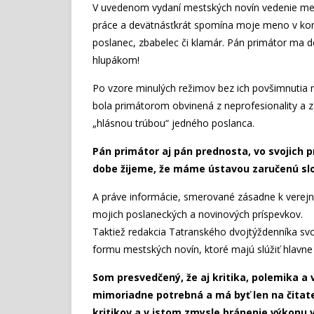
V uvedenom vydaní mestských novín vedenie m
práce a devätnásťkrát spomína moje meno v ko
poslanec, zbabelec či klamár. Pán primátor ma 
hlupákom!
Po vzore minulých režimov bez ich povšimnutia n
bola primátorom obvinená z neprofesionality a 
„hlásnou trúbou“ jedného poslanca.
Pán primátor aj pán prednosta, vo svojich 
dobe žijeme, že máme ústavou zaručenú slo
A práve informácie, smerované zásadne k verejn
mojich poslaneckých a novinových príspevkov.
Taktiež redakcia Tatranského dvojtýždenníka svo
formu mestských novín, ktoré majú slúžiť hlavn
Som presvedčený, že aj kritika, polemika 
mimoriadne potrebná a má byť len na čitate
kritikov a v istom zmysle bránenie výkonu 