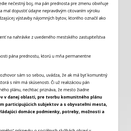
edie nečestný boj, ma pán prednosta pre zmenu obviňuje
sa mal dopustiť údajne nepravdivým citovaním výroku
zajúcej výstavby nájomných bytov, ktorého označil ako
veriť na nahrávke z uvedeného mestského zastupiteľstva
rnosti pána prednostu, ktorú u mňa permanentne
 rozhovor sám so sebou, uvádza, že ak má byť komunitný
 ktorá s ním má skúsenosti. Či už realizáciou pán
ného plánu, nechtiac priznáva, že mesto žiadne
ov v danej oblasti, pre tvorbu komunitného plánu
om participujúcich subjektov a s obyvateľmi mesta,
ovládajúci domáce podmienky, potreby, možnosti a
ného“ príspevku o sociálnych službách objaví v