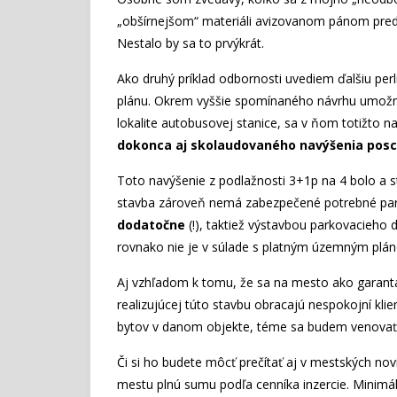
„obšírnejšom“ materiáli avizovanom pánom pred
Nestalo by sa to prvýkrát.
Ako druhý príklad odbornosti uvediem ďalšiu pe
plánu. Okrem vyššie spomínaného návrhu umož
lokalite autobusovej stanice, sa v ňom totižto 
dokonca aj skolaudovaného navýšenia pos
Toto navýšenie z podlažnosti 3+1p na 4 bolo a 
stavba zároveň nemá zabezpečené potrebné par
dodatočne
(!), taktiež výstavbou parkovacieho
rovnako nie je v súlade s platným územným plá
Aj vzhľadom k tomu, že sa na mesto ako garanta
realizujúcej túto stavbu obracajú nespokojní klie
bytov v danom objekte, téme sa budem venovať 
Či si ho budete môcť prečítať aj v mestských novi
mestu plnú sumu podľa cenníka inzercie. Minimá