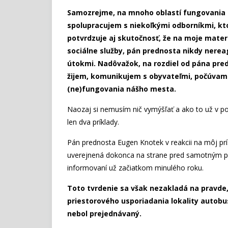
Samozrejme, na mnoho oblastí fungovania 
spolupracujem s niekoľkými odborníkmi, k
potvrdzuje aj skutočnosť, že na moje materi
sociálne služby, pán prednosta nikdy nere
útokmi. Nadôvažok, na rozdiel od pána pred
žijem, komunikujem s obyvateľmi, počúvam 
(ne)fungovania nášho mesta.
Naozaj si nemusím nič vymýšľať a ako to už v p
len dva príklady.
Pán prednosta Eugen Knotek v reakcii na môj p
uverejnená dokonca na strane pred samotným pr
informovaní už začiatkom minulého roku.
Toto tvrdenie sa však nezakladá na pravde,
priestorového usporiadania lokality autobus
nebol prejednávaný.