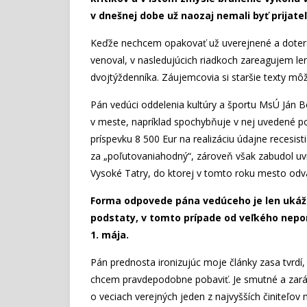
v dnešnej dobe už naozaj nemali byť prijate
Keďže nechcem opakovať už uverejnené a dotera
venoval, v nasledujúcich riadkoch zareagujem le
dvojtýždenníka. Záujemcovia si staršie texty môž
Pán vedúci oddelenia kultúry a športu MsÚ Ján Be
v meste, napríklad spochybňuje v nej uvedené po
príspevku 8 500 Eur na realizáciu údajne recesist
za „poľutovaniahodný“, zároveň však zabudol u
Vysoké Tatry, do ktorej v tomto roku mesto odvá
Forma odpovede pána vedúceho je len ukáž
podstaty, v tomto prípade od veľkého nepo
1. mája.
Pán prednosta ironizujúc moje články zasa tvrdí,
chcem pravdepodobne pobaviť. Je smutné a zaráža
o veciach verejných jeden z najvyšších činiteľo