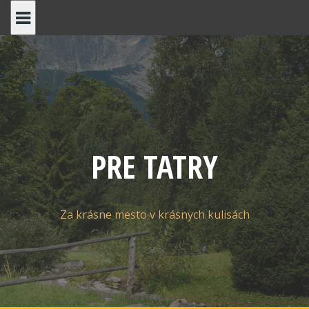
Skip
to
content
PRE TATRY
Za krásne mesto v krásnych kulisách