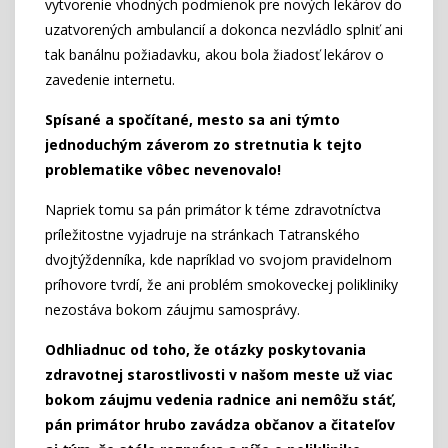
vytvorenie vhodných podmienok pre nových lekárov do
uzatvorených ambulancií a dokonca nezvládlo splniť ani
tak banálnu požiadavku, akou bola žiadosť lekárov o
zavedenie internetu.
Spísané a spočítané, mesto sa ani týmto
jednoduchým záverom zo stretnutia k tejto
problematike vôbec nevenovalo!
Napriek tomu sa pán primátor k téme zdravotníctva
príležitostne vyjadruje na stránkach Tatranského
dvojtýždenníka, kde napríklad vo svojom pravidelnom
príhovore tvrdí, že ani problém smokoveckej polikliniky
nezostáva bokom záujmu samosprávy.
Odhliadnuc od toho, že otázky poskytovania
zdravotnej starostlivosti v našom meste už viac
bokom záujmu vedenia radnice ani nemôžu stáť,
pán primátor hrubo zavádza občanov a čitateľov