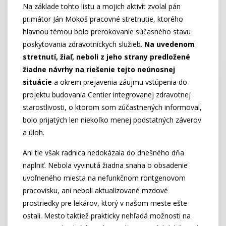
Na základe tohto listu a mojich aktivít zvolal pán
primátor Ján Mokoš pracovné stretnutie, ktorého
hlavnou témou bolo prerokovanie súčasného stavu
poskytovania zdravotníckych služieb.
Na uvedenom
stretnutí, žiaľ, neboli z jeho strany predložené
žiadne návrhy na riešenie tejto neúnosnej
situácie
a okrem prejavenia záujmu vstúpenia do
projektu budovania Centier integrovanej zdravotnej
starostlivosti, o ktorom som zúčastnených informoval,
bolo prijatých len niekoľko menej podstatných záverov
a úloh.
Ani tie však radnica nedokázala do dnešného dňa
naplniť. Nebola vyvinutá žiadna snaha o obsadenie
uvoľneného miesta na nefunkčnom röntgenovom
pracovisku, ani neboli aktualizované mzdové
prostriedky pre lekárov, ktorý v našom meste ešte
ostali. Mesto taktiež prakticky nehľadá možnosti na