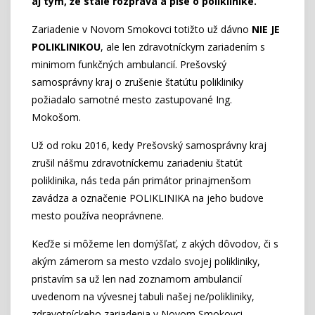
aj tým, že stále rozpráva a píše o poliklinike.
Zariadenie v Novom Smokovci totižto už dávno
NIE JE
POLIKLINIKOU
, ale len zdravotníckym zariadením s
minimom funkčných ambulancií. Prešovský
samosprávny kraj o zrušenie štatútu polikliniky
požiadalo samotné mesto zastupované Ing.
Mokošom.
Už od roku 2016, kedy Prešovský samosprávny kraj
zrušil nášmu zdravotníckemu zariadeniu štatút
poliklinika, nás teda pán primátor prinajmenšom
zavádza a označenie POLIKLINIKA na jeho budove
mesto používa neoprávnene.
Keďže si môžeme len domýšľať, z akých dôvodov, či s
akým zámerom sa mesto vzdalo svojej polikliniky,
pristavím sa už len nad zoznamom ambulancií
uvedenom na vývesnej tabuli našej ne/polikliniky,
zdravotníckeho zariadenia v Novom Smokovci.