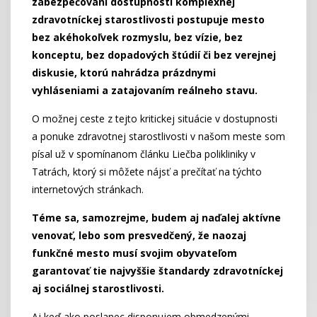
zabezpečovaní dostupnosti komplexnej
zdravotníckej starostlivosti postupuje mesto
bez akéhokoľvek rozmyslu, bez vízie, bez
konceptu, bez dopadových štúdií či bez verejnej
diskusie, ktorú nahrádza prázdnymi
vyhláseniami a zatajovaním reálneho stavu.
O možnej ceste z tejto kritickej situácie v dostupnosti
a ponuke zdravotnej starostlivosti v našom meste som
písal už v spomínanom článku Liečba polikliniky v
Tatrách, ktorý si môžete nájsť a prečítať na týchto
internetových stránkach.
Téme sa, samozrejme, budem aj naďalej aktívne
venovať, lebo som presvedčený, že naozaj
funkčné mesto musí svojim obyvateľom
garantovať tie najvyššie štandardy zdravotníckej
aj sociálnej starostlivosti.
Aj keď ako poslanec disponujem obmedzenými