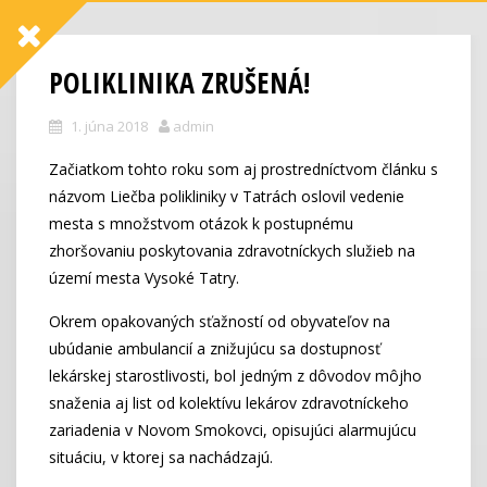
POLIKLINIKA ZRUŠENÁ!
1. júna 2018
admin
Začiatkom tohto roku som aj prostredníctvom článku s
názvom Liečba polikliniky v Tatrách oslovil vedenie
mesta s množstvom otázok k postupnému
zhoršovaniu poskytovania zdravotníckych služieb na
území mesta Vysoké Tatry.
Okrem opakovaných sťažností od obyvateľov na
ubúdanie ambulancií a znižujúcu sa dostupnosť
lekárskej starostlivosti, bol jedným z dôvodov môjho
snaženia aj list od kolektívu lekárov zdravotníckeho
zariadenia v Novom Smokovci, opisujúci alarmujúcu
situáciu, v ktorej sa nachádzajú.