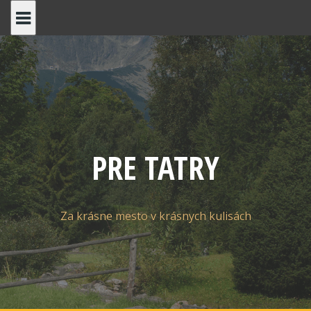
Skip
to
content
PRE TATRY
Za krásne mesto v krásnych kulisách