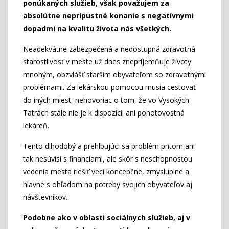
ponúkaných služieb, však považujem za
absolútne neprípustné konanie s negatívnymi
dopadmi na kvalitu života nás všetkých.
Neadekvátne zabezpečená a nedostupná zdravotná
starostlivosť v meste už dnes znepríjemňuje životy
mnohým, obzvlášť starším obyvateľom so zdravotnými
problémami. Za lekárskou pomocou musia cestovať
do iných miest, nehovoriac o tom, že vo Vysokých
Tatrách stále nie je k dispozícii ani pohotovostná
lekáreň.
Tento dlhodobý a prehlbujúci sa problém pritom ani
tak nesúvisí s financiami, ale skôr s neschopnosťou
vedenia mesta riešiť veci koncepčne, zmysluplne a
hlavne s ohľadom na potreby svojich obyvateľov aj
návštevníkov.
Podobne ako v oblasti sociálnych služieb, aj v