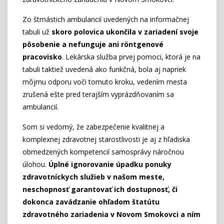
Zo štrnástich ambulancií uvedených na informačnej
tabuli už
skoro polovica ukončila v zariadení svoje
pôsobenie a nefunguje ani röntgenové
pracovisko
. Lekárska služba prvej pomoci, ktorá je na
tabuli taktiež uvedená ako funkčná, bola aj napriek
môjmu odporu voči tomuto kroku, vedením mesta
zrušená ešte pred terajším vyprázdňovaním sa
ambulancií.
Som si vedomý, že zabezpečenie kvalitnej a
komplexnej zdravotnej starostlivosti je aj z hľadiska
obmedzených kompetencií samosprávy náročnou
úlohou.
Úplné ignorovanie úpadku ponuky
zdravotníckych služieb v našom meste,
neschopnosť garantovať ich dostupnosť, či
dokonca zavádzanie ohľadom štatútu
zdravotného zariadenia v Novom Smokovci a ním