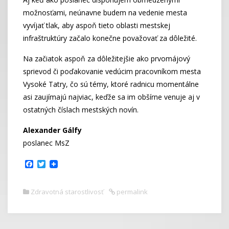
možnosťami, neúnavne budem na vedenie mesta
vyvíjať tlak, aby aspoň tieto oblasti mestskej
infraštruktúry začalo konečne považovať za dôležité.
Na začiatok aspoň za dôležitejšie ako prvomájový
sprievod či poďakovanie vedúcim pracovníkom mesta
Vysoké Tatry, čo sú témy, ktoré radnicu momentálne
asi zaujímajú najviac, keďže sa im obšírne venuje aj v
ostatných číslach mestských novín.
Alexander Gálfy
poslanec MsZ
F
T
a
w
c
i
e
t
Zdravotná starostlivosť
permalink
b
t
o
e
o
r
k